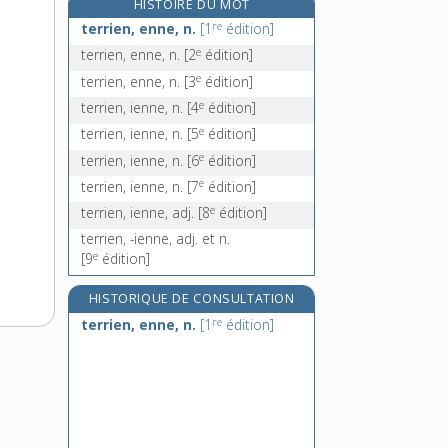
HISTOIRE DU MOT
terrine, n. f.
re
terrien, enne, n.
[1
édition]
terrinée, n. f.
e
terrien, enne, n.
[2
édition]
terrir, v. intr.
e
terrien, enne, n.
[3
édition]
territoire, n. m.
e
terrien, ienne, n.
[4
édition]
e
terrien, ienne, n.
[5
édition]
e
terrien, ienne, n.
[6
édition]
e
terrien, ienne, n.
[7
édition]
e
terrien, ienne, adj.
[8
édition]
terrien, -ienne, adj. et n.
e
[9
édition]
HISTORIQUE DE CONSULTATION
re
terrien, enne, n.
[1
édition]