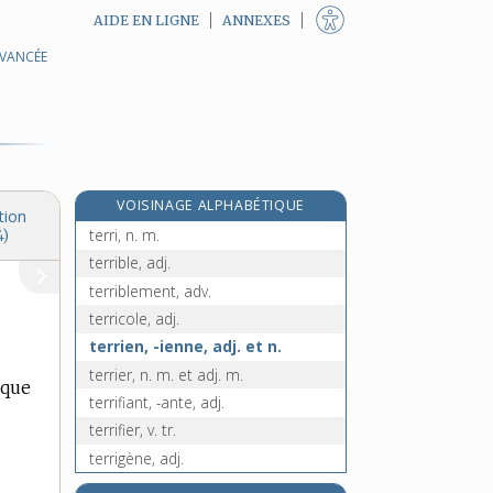
AIDE EN LIGNE
ANNEXES
AVANCÉE
terre-plein, n. m.
terrer, v. tr., intr. et pron.
terrestre, adj.
e
terrestréïtés, n. f. pl.
[5
édition]
terreur, n. f.
VOISINAGE ALPHABÉTIQUE
terreux, -euse, adj.
tion
terri, n. m.
4)
terrible, adj.
terriblement, adv.
terricole, adj.
terrien, -ienne, adj. et n.
terrier, n. m. et adj. m.
 que
terrifiant, -ante, adj.
terrifier, v. tr.
terrigène, adj.
terril, n. m.