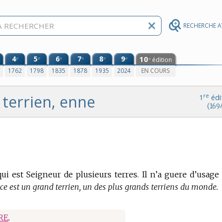
RECHERCHE 
4
5
6
7
8
9
10
e
e
e
e
e
e
édition
e
0
1762
1798
1835
1878
1935
2024
EN COURS
terrien, enne
re
1
édi
(169
ui est Seigneur de plusieurs terres. Il n’a guere d’usage
nce est un grand terrien, un des plus grands terriens du monde.
RE
.