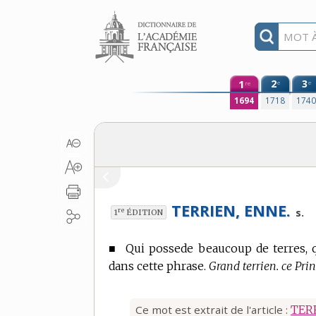
Aller au contenu
1
2
3
e
e
re
1694
1718
174
TERRIEN, ENNE.
re
s.
1
ÉDITION
■
Qui possede beaucoup de terres, q
dans cette phrase.
Grand terrien. ce Pri
Ce mot est extrait de l'article :
TER