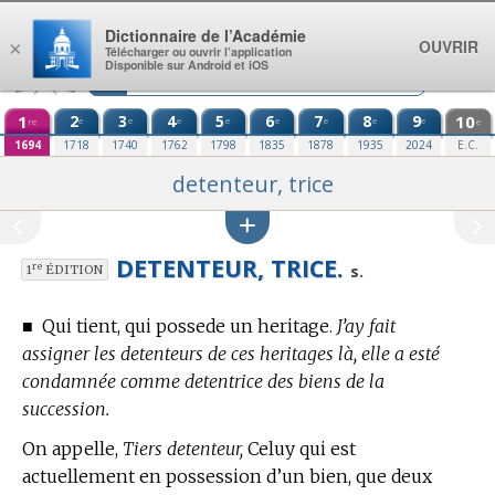
Aller au contenu
Dictionnaire de l’Académie
OUVRIR
×
Télécharger ou ouvrir l’application
Disponible sur Android et iOS
1
2
3
4
5
6
7
8
9
10
e
e
e
e
e
e
e
e
re
e
1694
1718
1740
1762
1798
1835
1878
1935
2024
E.C.
detenteur, trice
DETENTEUR, TRICE.
re
s.
1
ÉDITION
■
Qui tient, qui possede un heritage.
J’ay fait
assigner les detenteurs de ces heritages là, elle a esté
condamnée comme detentrice des biens de la
succession.
On appelle,
Tiers detenteur,
Celuy qui est
actuellement en possession d’un bien, que deux