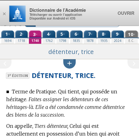
Aller au contenu
Dictionnaire de l’Académie
OUVRIR
×
Télécharger ou ouvrir l’application
Disponible sur Android et iOS
1
2
3
4
5
6
7
8
9
10
re
e
e
e
e
e
e
e
e
e
1694
1718
1740
1762
1798
1835
1878
1935
2024
E.C.
détenteur, trice
DÉTENTEUR, TRICE.
e
3
ÉDITION
■
Terme de Pratique.
Qui tient, qui posséde un
héritage.
Faites assigner les détenteurs de ces
héritages-là. Elle a été condamnée comme détentrice
des biens de la succession.
On appelle,
Tiers détenteur,
Celui qui est
actuellement en possession d’un bien qui avoit