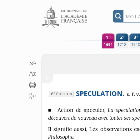
Aller au contenu
1
2
3
e
e
re
1694
1718
174
SPECULATION.
re
s. f. v.
1
ÉDITION
■
Action de speculer,
La speculatio
découvert de nouveau avec toutes ses spe
Il signifie aussi, Les observations e
Philosophe.