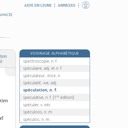
AIDE EN LIGNE
ANNEXES
AVANCÉE
spectrographe, n. m.
spectrohéliographe, n. m.
spectromètre, n. m.
spectrométrie, n. f.
spectrophotomètre, n. m.
VOISINAGE ALPHABÉTIQUE
spectroscope, n. m.
tion
spectroscopie, n. f.
4)
spéculaire, adj. et n. f.
spéculateur, -trice, n.
spéculatif, -ive, adj.
spéculation, n. f.
re
speculative, n. f.
[1
édition]
rien
spéculer, v. intr.
spéculoos, n. m.
el
spéculos, n. m.
spéculum, n. m.