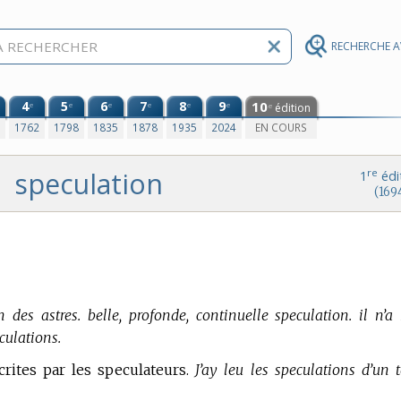
RECHERCHE 
4
5
6
7
8
9
10
e
e
e
e
e
e
édition
e
0
1762
1798
1835
1878
1935
2024
EN COURS
speculation
re
1
édi
(169
n des astres.
belle, profonde, continuelle speculation. il n’a 
culations.
scrites par les speculateurs.
J’ay leu les speculations d’un t