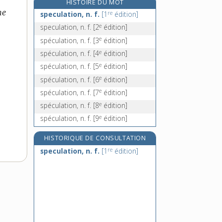
HISTOIRE DU MOT
e
spée, n. f.
[7
édition]
ne
re
speculation, n. f.
[1
édition]
speech, n. m.
e
speculation, n. f.
[2
édition]
spéléologie, n. f.
e
spéculation, n. f.
[3
édition]
spéléologique, adj.
e
spéculation, n. f.
[4
édition]
e
spéculation, n. f.
[5
édition]
e
spéculation, n. f.
[6
édition]
e
spéculation, n. f.
[7
édition]
e
spéculation, n. f.
[8
édition]
e
spéculation, n. f.
[9
édition]
HISTORIQUE DE CONSULTATION
re
speculation, n. f.
[1
édition]