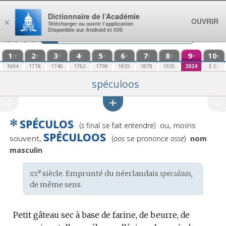
Aller au contenu
Dictionnaire de l’Académie
OUVRIR
×
Télécharger ou ouvrir l’application
Disponible sur Android et iOS
1
2
3
4
5
6
7
8
9
10
re
e
e
e
e
e
e
e
e
e
1694
1718
1740
1762
1798
1835
1878
1935
2024
E.C.
spéculoos
✻
SPÉCULOS
Prononciation
ou, moins
(
s
final se fait entendre)
:
SPÉCULOOS
Prononciation
souvent,
(
oos
se prononce
osse
)
nom
:
masculin
xx
e
Étymologie
siècle. Emprunté du
néerlandais
speculaas,
:
de même sens.
Petit gâteau sec à base de farine, de beurre, de