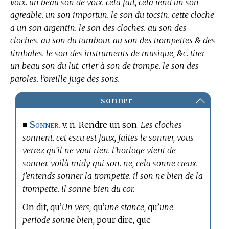
voix. un beau son de voix. cela fait, cela rend un son
agreable. un son importun. le son du tocsin. cette cloche
a un son argentin. le son des cloches. au son des
cloches. au son du tambour. au son des trompettes & des
timbales. le son des instruments de musique, &c. tirer
un beau son du lut. crier à son de trompe. le son des
paroles. l’oreille juge des sons.
sonner
Sonner.
■
v. n. Rendre un son.
Les cloches
sonnent. cet escu est faux, faites le sonner, vous
verrez qu’il ne vaut rien. l’horloge vient de
sonner. voilà midy qui son. ne, cela sonne creux.
j’entends sonner la trompette. il son ne bien de la
trompette. il sonne bien du cor.
On dit, qu’
Un vers,
qu’
une stance,
qu’
une
periode sonne bien,
pour dire, que