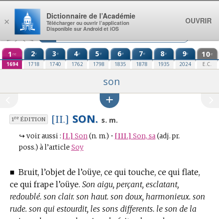
Aller au contenu
Dictionnaire de l’Académie
OUVRIR
×
Télécharger ou ouvrir l’application
Disponible sur Android et iOS
1
2
3
4
5
6
7
8
9
10
e
e
e
e
e
e
e
e
re
e
1694
1718
1740
1762
1798
1835
1878
1935
2024
E.C.
son
SON.
[II.]
re
s. m.
1
ÉDITION
↪
voir aussi :
[I.]
Son
(n. m.)
•
[III.]
Son, sa
(adj. pr.
poss.)
à l’article
Soy
■
Bruit, l’objet de l’oüye, ce qui touche, ce qui flate,
ce qui frape l’oüye.
Son aigu, perçant, esclatant,
redoublé. son clair. son haut. son doux, harmonieux. son
rude. son qui estourdit, les sons differents. le son de la