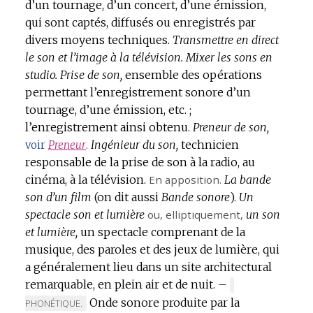
d’un tournage, d’un concert, d’une émission,
DOMAINE
DOMAINE
qui sont captés, diffusés ou enregistrés par
:
:
divers moyens techniques.
Transmettre en direct
le son et l’image à la télévision.
Mixer les sons en
studio.
Prise de son,
ensemble des opérations
permettant l’enregistrement sonore d’un
tournage, d’une émission, etc. ;
l’enregistrement ainsi obtenu.
Preneur de son,
Ingénieur du son,
technicien
voir
Preneur
.
responsable de la prise de son à la radio, au
cinéma, à la télévision.
En apposition.
La bande
son d’un film
(on dit aussi
Bande sonore
).
Un
spectacle son et lumière
ou,
elliptiquement
,
un son
et lumière,
un spectacle comprenant de la
musique, des paroles et des jeux de lumière, qui
a généralement lieu dans un site architectural
remarquable, en plein air et de nuit.
–
MARQUE
Onde sonore produite par la
DE
PHONÉTIQUE.