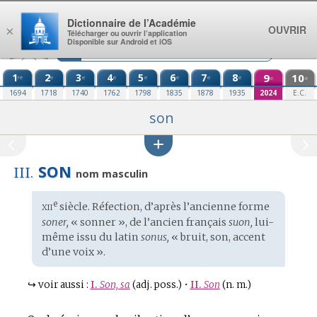
Aller au contenu
Dictionnaire de l’Académie
OUVRIR
×
Télécharger ou ouvrir l’application
Disponible sur Android et iOS
1
2
3
4
5
6
7
8
9
10
re
e
e
e
e
e
e
e
e
e
1694
1718
1740
1762
1798
1835
1878
1935
2024
E.C.
son
SON
III.
nom masculin
xii
e
Étymologie
siècle. Réfection, d’après l’ancienne forme
:
soner,
« sonner », de l’
ancien français
suon,
lui-
même issu du
latin
sonus,
« bruit, son, accent
d’une voix ».
↪
voir aussi :
I.
Son, sa
(adj. poss.)
•
II.
Son
(n. m.)