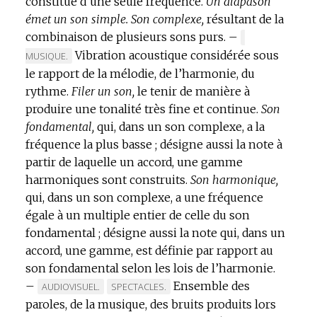
constitué d’une seule fréquence.
DE
Un diapason
émet un son simple.
DOMAINE
Son complexe,
résultant de la
combinaison de plusieurs sons purs.
:
–
MARQUE
Vibration acoustique considérée sous
DE
MUSIQUE.
DOMAINE
le rapport de la mélodie, de l’harmonie, du
:
rythme.
Filer un son,
le tenir de manière à
produire une tonalité très fine et continue.
Son
fondamental,
qui, dans un son complexe, a la
fréquence la plus basse ; désigne aussi la note à
partir de laquelle un accord, une gamme
harmoniques sont construits.
Son harmonique,
qui, dans un son complexe, a une fréquence
égale à un multiple entier de celle du son
fondamental ; désigne aussi la note qui, dans un
accord, une gamme, est définie par rapport au
son fondamental selon les lois de l’harmonie.
–
Ensemble des
MARQUE
MARQUE
AUDIOVISUEL.
SPECTACLES.
paroles, de la musique, des bruits produits lors
DE
DE