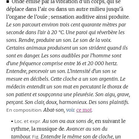
■
Onde émise par la vibration d’un corps, qui se
déplace dans l’air ou dans un autre milieu jusqu’à
l’organe de l’ouïe ; sensation auditive ainsi produite.
Le son parcourt environ trois cent quarante mètres par
seconde dans l’air à 20 °C.
Une paroi qui réverbère les
sons.
Rendre, produire un son.
Le son de la voix.
Certains animaux produisent un son strident quand ils
sont en danger.
Les sons audibles par l’homme sont
d’une fréquence comprise entre 16 et 20 000 hertz.
Entendre, percevoir un son.
L’intensité d’un son se
mesure en décibels.
Cette cloche a un son argentin.
Le
médecin entendit un son mat en percutant le thorax de
son patient et soupçonna une pleurésie.
Son aigu, grave,
perçant.
Son clair, doux, harmonieux.
Des sons plaintifs.
En composition.
Abat-son,
voir
ce mot
.
▪
Loc. et expr.
Au son
ou
aux sons de,
en suivant le
rythme, la musique de.
Avancer au son du
tambour.
Fig.
Entendre le même son de cloche, un