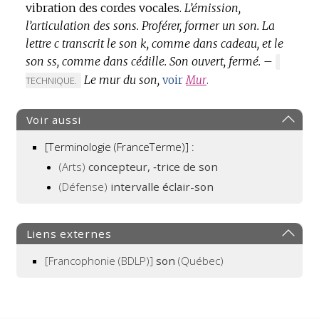
DOMAINE
vibration des cordes vocales.
L’émission,
:
l’articulation des sons.
Proférer, former un son.
La
lettre c transcrit le son k, comme dans cadeau, et le
son ss, comme dans cédille.
Son ouvert, fermé.
–
MARQUE
Le mur du son,
DE
voir
Mur
.
TECHNIQUE.
DOMAIN
:
Voir aussi
[Terminologie (FranceTerme)] :
(Arts)
concepteur, ‑trice de son
(Défense)
intervalle éclair-son
Liens externes
[Francophonie (BDLP)]
son
(Québec)