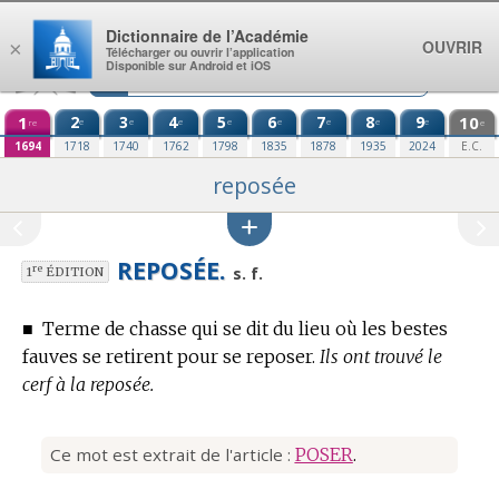
Aller au contenu
Dictionnaire de l’Académie
OUVRIR
×
Télécharger ou ouvrir l’application
Disponible sur Android et iOS
1
2
3
4
5
6
7
8
9
10
e
e
e
e
e
e
e
e
re
e
1694
1718
1740
1762
1798
1835
1878
1935
2024
E.C.
reposée
REPOSÉE.
re
s. f.
1
ÉDITION
■
Terme de chasse
qui se dit du lieu où les bestes
fauves se retirent pour se reposer.
Ils ont trouvé le
cerf à la reposée.
Ce mot est extrait de l'article :
POSER
.