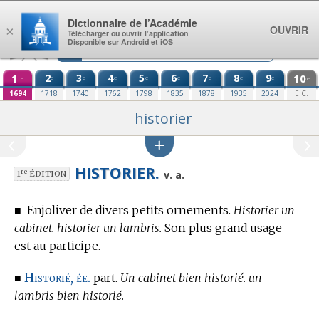
Aller au contenu
Dictionnaire de l’Académie
OUVRIR
×
Télécharger ou ouvrir l’application
Disponible sur Android et iOS
1
2
3
4
5
6
7
8
9
10
e
e
e
e
e
e
e
e
re
e
1694
1718
1740
1762
1798
1835
1878
1935
2024
E.C.
historier
HISTORIER.
re
v. a.
1
ÉDITION
■
Enjoliver de divers petits ornements.
Historier un
cabinet. historier un lambris.
Son plus grand usage
est au participe.
Historié, ée.
■
part.
Un cabinet bien historié. un
lambris bien historié.