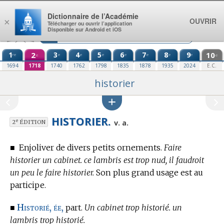
Aller au contenu
Dictionnaire de l’Académie
OUVRIR
×
Télécharger ou ouvrir l’application
Disponible sur Android et iOS
1
2
3
4
5
6
7
8
9
10
re
e
e
e
e
e
e
e
e
e
1694
1718
1740
1762
1798
1835
1878
1935
2024
E.C.
historier
HISTORIER.
e
v. a.
2
ÉDITION
■
Enjoliver de divers petits ornements.
Faire
historier un cabinet. ce lambris est trop nud, il faudroit
un peu le faire historier.
Son plus grand usage est au
participe.
Historié, ée,
■
part.
Un cabinet trop historié. un
lambris trop historié.