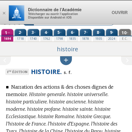
Aller au contenu
Dictionnaire de l’Académie
OUVRIR
×
Télécharger ou ouvrir l’application
Disponible sur Android et iOS
1
2
3
4
5
6
7
8
9
10
e
e
e
e
e
e
e
e
re
e
1694
1718
1740
1762
1798
1835
1878
1935
2024
E.C.
histoire
HISTOIRE.
re
s. f.
1
ÉDITION
■
Narration des actions & des choses dignes de
memoire.
Histoire generale. histoire universelle.
histoire particuliere. histoire ancienne. histoire
moderne. histoire profane. histoire sainte. histoire
Ecclesiastique. histoire Romaine. histoire Grecque.
l’histoire de France. l’histoire d’Espagne. l’histoire des
Turcs. l’histoire de la Chine. l’histoire du Perou. histoire