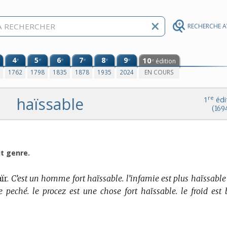
RECHERCHE 
4
5
6
7
8
9
10
e
e
e
e
e
e
édition
e
0
1762
1798
1835
1878
1935
2024
EN COURS
haïssable
re
1
édi
(169
ut genre.
ïr.
C’est un homme fort haïssable. l’infamie est plus haïssable
e peché. le procez est une chose fort haïssable. le froid est 