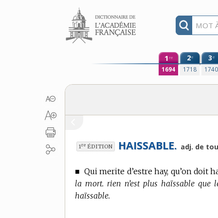
Aller au contenu
1
2
3
e
e
re
1694
1718
174
HAISSABLE.
re
adj. de to
1
ÉDITION
■
Qui merite d’estre hay, qu’on doit ha
la mort. rien n’est plus haïssable que l
haïssable.