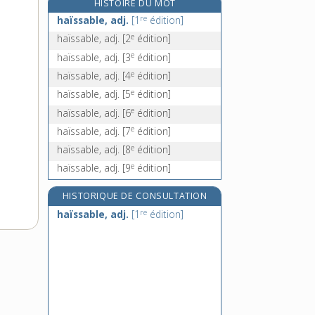
HISTOIRE DU MOT
e
halbrener, v. intr.
[8
édition]
re
haïssable, adj.
[1
édition]
hâle, n. m.
e
haïssable, adj.
[2
édition]
hale-bas, n. m. inv.
e
haïssable, adj.
[3
édition]
halebas, n. m. inv.
e
haïssable, adj.
[4
édition]
e
haïssable, adj.
[5
édition]
e
haïssable, adj.
[6
édition]
e
haïssable, adj.
[7
édition]
e
haïssable, adj.
[8
édition]
e
haïssable, adj.
[9
édition]
HISTORIQUE DE CONSULTATION
re
haïssable, adj.
[1
édition]