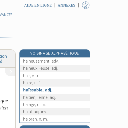
AIDE EN LIGNE
ANNEXES
AVANCÉE
haïk, n. m.
haïkaï, n. m.
haïku, n. m.
haillon, n. m.
haillonneux, -euse, adj.
VOISINAGE ALPHABÉTIQUE
haine, n. f.
tion
haineusement, adv.
4)
haineux, -euse, adj.
haïr, v. tr.
haire, n. f.
haïssable, adj.
haïtien, -enne, adj.
 que
halage, n. m.
bien
halal, adj. inv.
halbran, n. m.
halbrené, -ée, adj.