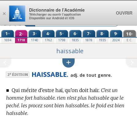
Aller au contenu
Dictionnaire de l’Académie
OUVRIR
×
Télécharger ou ouvrir l’application
Disponible sur Android et iOS
1
2
3
4
5
6
7
8
9
10
re
e
e
e
e
e
e
e
e
e
1694
1718
1740
1762
1798
1835
1878
1935
2024
E.C.
haïssable
HAISSABLE.
e
adj. de tout genre.
2
ÉDITION
■
Qui mérite d’estre haï, qu’on doit haïr.
C’est un
homme fort haïssable. rien n’est plus haïssable que le
peché. les procez sont bien haïssables. le froid est bien
haïssable.