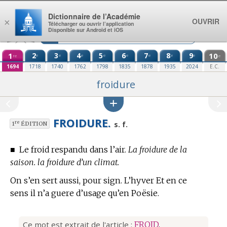
Aller au contenu
Dictionnaire de l’Académie
OUVRIR
×
Télécharger ou ouvrir l’application
Disponible sur Android et iOS
1
2
3
4
5
6
7
8
9
10
e
e
e
e
e
e
e
e
re
e
1694
1718
1740
1762
1798
1835
1878
1935
2024
E.C.
froidure
FROIDURE.
re
s. f.
1
ÉDITION
■
Le froid respandu dans l’air.
La froidure de la
saison. la froidure d’un climat.
On s’en sert aussi, pour sign. L’hyver Et en ce
sens il n’a guere d’usage qu’
en Poësie.
Ce mot est extrait de l'article :
FROID
.