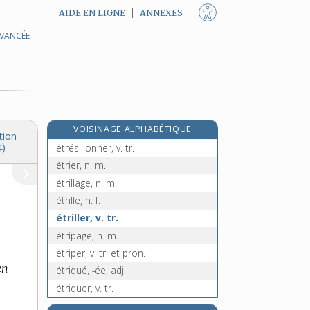
AIDE EN LIGNE
ANNEXES
AVANCÉE
étreindre, v. tr.
étreinte, n. f.
étrenne, n. f.
étrenner, v. tr. et intr.
êtres, n. m. pl.
VOISINAGE ALPHABÉTIQUE
étrésillon, n. m.
tion
étrésillonner, v. tr.
4)
étrier, n. m.
étrillage, n. m.
étrille, n. f.
étriller, v. tr.
étripage, n. m.
étriper, v. tr. et pron.
en
étriqué, -ée, adj.
étriquer, v. tr.
étrive, n. f.