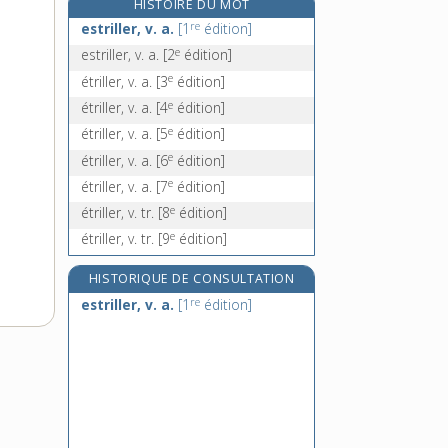
HISTOIRE DU MOT
étriver, v. tr.
re
estriller, v. a.
[1
édition]
étrivière, n. f.
e
estriller, v. a.
[2
édition]
étroit, -oite, adj.
e
étriller, v. a.
[3
édition]
étroitement, adv.
e
étriller, v. a.
[4
édition]
e
étriller, v. a.
[5
édition]
e
étriller, v. a.
[6
édition]
e
étriller, v. a.
[7
édition]
e
étriller, v. tr.
[8
édition]
e
étriller, v. tr.
[9
édition]
HISTORIQUE DE CONSULTATION
re
estriller, v. a.
[1
édition]