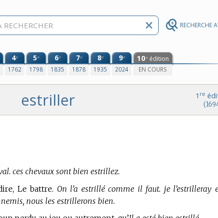
RECHERCHE 
4
5
6
7
8
9
10
e
e
e
e
e
e
édition
e
0
1762
1798
1835
1878
1935
2024
EN COURS
estriller
re
1
édi
(169
val. ces chevaux sont bien estrillez.
ire, Le battre.
On l’a estrillé comme il faut. je l’estrilleray 
nemis, nous les estrillerons bien.