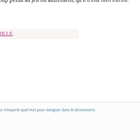
oup perdu au jeu ou autrement, qu’
Il a esté bien estrillé.
RILLE
.
ur n’importe quel mot pour naviguer dans le dictionnaire.