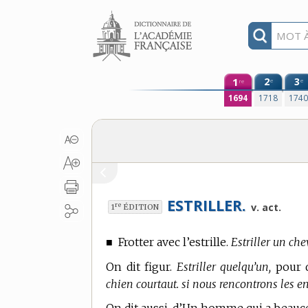
Aller au contenu
1
2
3
e
e
re
1694
1718
174
ESTRILLER.
re
v. act.
1
ÉDITION
■
Frotter avec l’estrille.
Estriller un che
On dit figur.
Estriller quelqu’un,
pour d
chien courtaut. si nous rencontrons les en