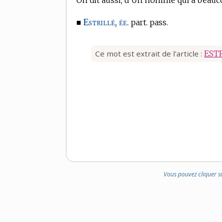
On dit aussi, d’Un homme qui a beauc
Estrillé, ée.
■
part. pass.
Ce mot est extrait de l'article :
EST
Vous pouvez cliquer s