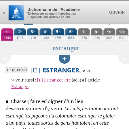
Aller au contenu
Dictionnaire de l’Académie
OUVRIR
×
Télécharger ou ouvrir l’application
Disponible sur Android et iOS
1
2
3
4
5
6
7
8
9
10
e
e
e
e
e
re
e
e
e
e
1694
1718
1740
1762
1798
1835
1878
1935
2024
E.C.
estranger
ESTRANGER.
[II.]
re
v. a.
1
ÉDITION
↪
voir aussi :
[I.]
Estranger, ere
(adj.)
à l’article
Estrange
■
Chasser, faire esloigner d’un lieu,
desaccoustumer d’y venir.
Les rats, les moineaux ont
estrangé les pigeons du colombier. estranger le gibier
d’un pays. toutes sortes de gens hantoient en cette