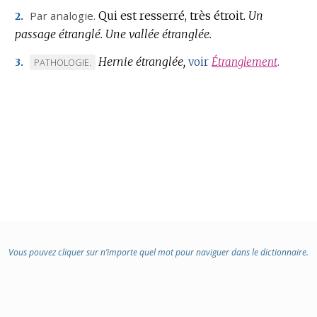
Par analogie.
Qui est resserré, très étroit.
Un
2.
passage étranglé.
Une vallée étranglée.
Hernie étranglée,
MARQUE
voir
Étranglement
.
PATHOLOGIE.
3.
DE
DOMAINE
:
Vous pouvez cliquer sur n’importe quel mot pour naviguer dans le dictionnaire.