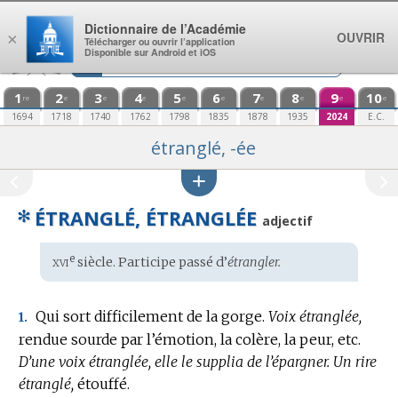
Aller au contenu
Dictionnaire de l’Académie
OUVRIR
×
Télécharger ou ouvrir l’application
Disponible sur Android et iOS
1
2
3
4
5
6
7
8
9
10
re
e
e
e
e
e
e
e
e
e
1694
1718
1740
1762
1798
1835
1878
1935
2024
E.C.
étranglé, -ée
✻
ÉTRANGLÉ, ÉTRANGLÉE
adjectif
xvi
e
Étymologie
siècle. Participe passé d’
étrangler.
:
Qui sort difficilement de la gorge.
Voix étranglée,
1.
rendue sourde par l’émotion, la colère, la peur, etc.
D’une voix étranglée, elle le supplia de l’épargner.
Un rire
étranglé,
étouffé.