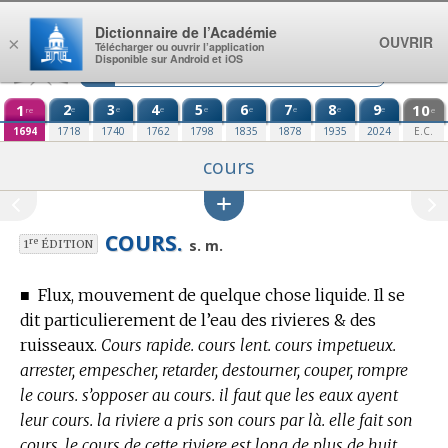
Aller au contenu
Dictionnaire de l’Académie
OUVRIR
×
Télécharger ou ouvrir l’application
Disponible sur Android et iOS
1
2
3
4
5
6
7
8
9
10
e
e
e
e
e
e
e
e
re
e
1694
1718
1740
1762
1798
1835
1878
1935
2024
E.C.
cours
COURS.
re
s. m.
1
ÉDITION
■
Flux, mouvement de quelque chose liquide. Il se
dit particulierement de l’eau des rivieres & des
ruisseaux.
Cours rapide. cours lent. cours impetueux.
arrester, empescher, retarder, destourner, couper, rompre
le cours. s’opposer au cours. il faut que les eaux ayent
leur cours. la riviere a pris son cours par là. elle fait son
cours. le cours de cette riviere est long de plus de huit