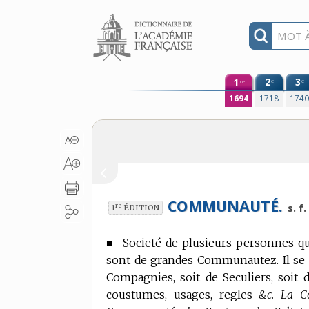
Aller au contenu
1
2
3
e
e
re
1694
1718
174
COMMUNAUTÉ.
re
s. f.
1
ÉDITION
■
Societé de plusieurs personnes q
sont de grandes Communautez. Il se 
Compagnies, soit de Seculiers, soit d
coustumes, usages, regles
&c. La C