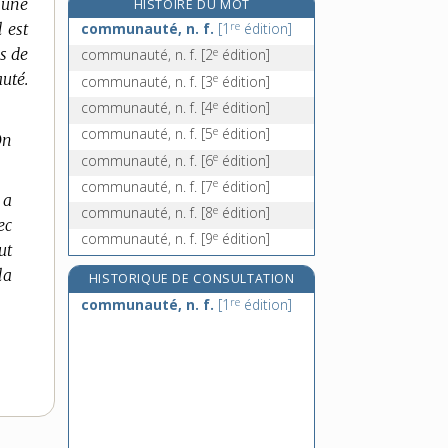
 une
HISTOIRE DU MOT
communicant, -ante, adj. et n.
re
 est
communauté, n. f.
[1
édition]
communicateur, n. m.
e
s de
communauté, n. f.
[2
édition]
communicatif, -ive, adj.
uté.
e
communauté, n. f.
[3
édition]
communication, n. f.
e
communauté, n. f.
[4
édition]
e
communauté, n. f.
[5
édition]
On
e
communauté, n. f.
[6
édition]
e
communauté, n. f.
[7
édition]
 a
e
communauté, n. f.
[8
édition]
ec
e
communauté, n. f.
[9
édition]
ut
la
HISTORIQUE DE CONSULTATION
re
communauté, n. f.
[1
édition]