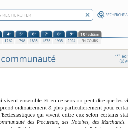
RECHERCHE 
4
5
6
7
8
9
10
e
e
e
e
e
e
édition
e
0
1762
1798
1835
1878
1935
2024
EN COURS
communauté
re
1
édi
(169
ui vivent ensemble.
Et en ce sens on peut dire que les vi
prend ordinairement & plus particulierement pour certa
’Ecclesiastiques qui vivent entre eux selon certains stat
ommunauté des Procureurs, des Notaires, des Marchands.