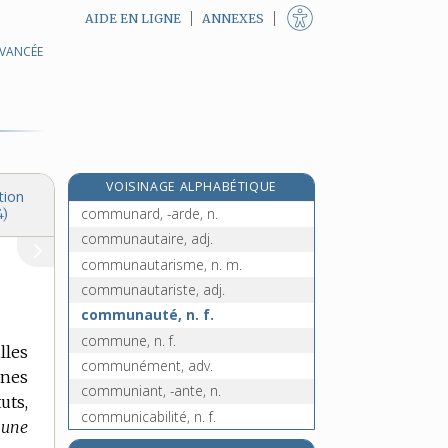
AIDE EN LIGNE
ANNEXES
AVANCÉE
commuabilité, n. f.
commuable, adj.
commuer, v. tr.
commun, -une [I], adj.
commun [II], n. m.
VOISINAGE ALPHABÉTIQUE
communal, -ale, adj.
tion
communard, -arde, n.
4)
communautaire, adj.
communautarisme, n. m.
communautariste, adj.
communauté, n. f.
commune, n. f.
lles
communément, adv.
ines
communiant, -ante, n.
uts,
communicabilité, n. f.
 une
communicable, adj.