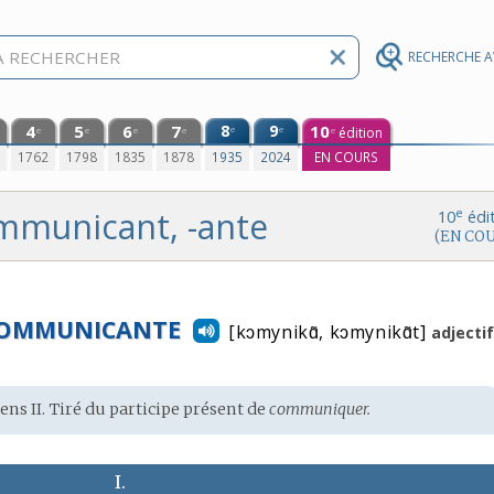
RECHERCHE 
4
5
6
7
8
9
10
e
e
édition
e
e
e
e
e
0
1762
1798
1835
1878
1935
2024
EN COURS
mmunicant, -ante
e
10
édi
(EN CO
COMMUNICANTE
[kɔmynikɑ̃, kɔmynikɑ̃t]
adjectif
sens II. Tiré du participe présent de
communiquer.
I.