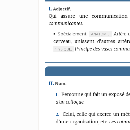
I.
Adjectif.
Qui assure une communication 
communicantes.
▪
Spécialement.
Artère
MARQUE
ANATOMIE.
cerveau, unissent d’autres artèr
DE
DOMAINE
Principe des vases commu
PHYSIQUE.
:
II.
Nom.
Personne qui fait un exposé d
1.
d’un colloque.
Celui, celle qui exerce un mé
2.
d’une organisation, etc.
Les commun