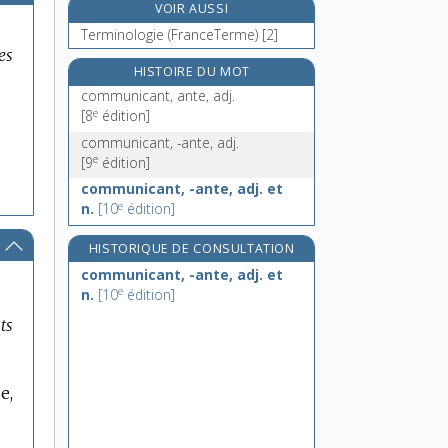
VOIR AUSSI
communion, n. f.
Terminologie (FranceTerme) [2]
communiqué, n. m.
es
communiquer, v. tr. et intr.
HISTOIRE DU MOT
communisant, -ante, adj.
communicant, ante, adj.
e
communisme, n. m.
[8
édition]
MARQUE
communicant, -ante, adj.
e
[9
édition]
DE
communicant, -ante, adj. et
DOMAINE
e
n.
[10
édition]
:
HISTORIQUE DE CONSULTATION
communicant, -ante, adj. et
e
n.
[10
édition]
ts
e,