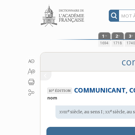
Aller au contenu
1
2
3
re
e
e
1694
1718
174
co
COMMUNICANT, 
e
10
ÉDITION
nom
xviii
xx
e
e
Étymologie
siècle, au sens I ;
siècle, au 
: