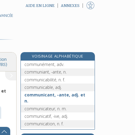
AIDE EN LIGNE
ANNEXES
AVANCÉE
communard, -arde, n.
communautaire, adj.
communautarisme, n. m.
communautariste, adj.
communauté, n. f.
VOISINAGE ALPHABÉTIQUE
commune, n. f.
tion
communément, adv.
URS)
communiant, -ante, n.
communicabilité, n. f.
communicable, adj.
 et
communicant, -ante, adj. et
n.
communicateur, n. m.
communicatif, -ive, adj.
communication, n. f.
communier, v. intr.