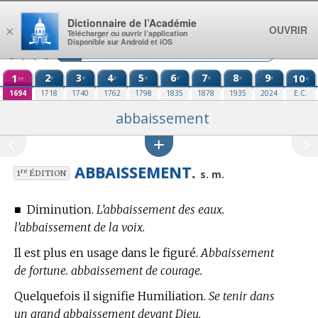
Aller au contenu
Dictionnaire de l’Académie
OUVRIR
×
Télécharger ou ouvrir l’application
Disponible sur Android et iOS
1
2
3
4
5
6
7
8
9
10
e
e
e
e
e
e
e
e
re
e
1694
1718
1740
1762
1798
1835
1878
1935
2024
E.C.
abbaissement
ABBAISSEMENT.
re
s. m.
1
ÉDITION
■
Diminution.
L’abbaissement des eaux.
l’abbaissement de la voix.
Il est plus en usage dans le figuré.
Abbaissement
de fortune. abbaissement de courage.
Quelquefois il signifie Humiliation.
Se tenir dans
un grand abbaissement devant Dieu.