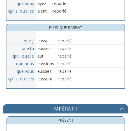
que vous
ayez
reparlé
qu’ils, qu’elles
aient
reparlé
PLUS-QUE-PARFAIT
que j’
eusse
reparlé
que tu
eusses
reparlé
qu’il, qu’elle
eût
reparlé
que nous
eussions
reparlé
que vous
eussiez
reparlé
qu’ils, qu’elles
eussent
reparlé
IMPÉRATIF
PRÉSENT