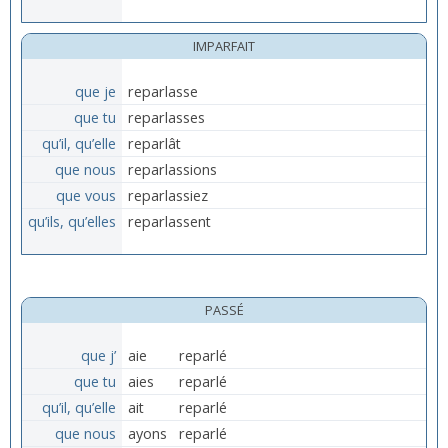
IMPARFAIT
que je
reparlasse
que tu
reparlasses
qu’il, qu’elle
reparlât
que nous
reparlassions
que vous
reparlassiez
qu’ils, qu’elles
reparlassent
PASSÉ
que j’
aie
reparlé
que tu
aies
reparlé
qu’il, qu’elle
ait
reparlé
que nous
ayons
reparlé