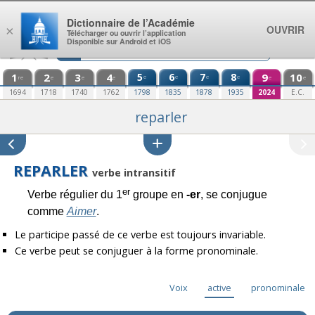
Aller au contenu
Dictionnaire de l’Académie
OUVRIR
×
Télécharger ou ouvrir l’application
Disponible sur Android et iOS
1
2
3
4
5
6
7
8
9
10
e
e
e
e
re
e
e
e
e
e
1694
1718
1740
1762
1798
1835
1878
1935
2024
E.C.
reparler
REPARLER
verbe intransitif
er
Verbe régulier du 1
groupe en
-er
, se conjugue
comme
Aimer
.
Le participe passé de ce verbe est toujours invariable.
Ce verbe peut se conjuguer à la forme pronominale.
Voix
active
pronominale