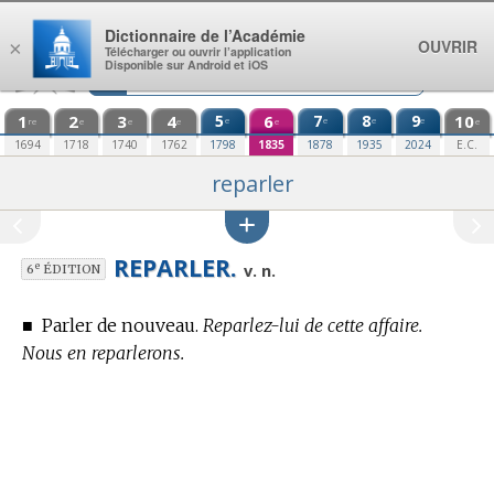
Aller au contenu
Dictionnaire de l’Académie
OUVRIR
×
Télécharger ou ouvrir l’application
Disponible sur Android et iOS
1
2
3
4
5
6
7
8
9
10
e
e
e
e
re
e
e
e
e
e
1694
1718
1740
1762
1798
1835
1878
1935
2024
E.C.
reparler
REPARLER.
e
v. n.
6
ÉDITION
■
Parler de nouveau.
Reparlez-lui de cette affaire.
Nous en reparlerons.