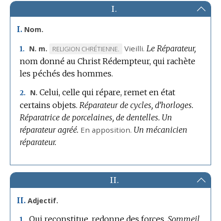
I.
I.
Nom.
Vieilli.
Le Réparateur,
N. m.
MARQUE
RELIGION CHRÉTIENNE.
1.
nom donné au Christ Rédempteur, qui rachète
DE
les péchés des hommes.
DOMAINE
:
Celui, celle qui répare, remet en état
N.
2.
certains objets.
Réparateur de cycles, d’horloges.
Réparatrice de porcelaines, de dentelles.
Un
réparateur agréé.
En apposition.
Un mécanicien
réparateur.
II.
II.
Adjectif.
Qui reconstitue, redonne des forces.
Sommeil,
1.