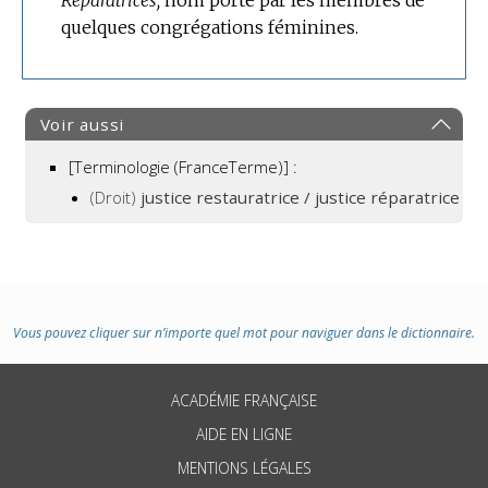
Réparatrices,
nom porté par les membres de
quelques congrégations féminines.
Voir aussi
[Terminologie (FranceTerme)] :
(Droit)
justice restauratrice / justice réparatrice
Vous pouvez cliquer sur n’importe quel mot pour naviguer dans le dictionnaire.
ACADÉMIE FRANÇAISE
AIDE EN LIGNE
MENTIONS LÉGALES