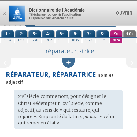
Aller au contenu
Dictionnaire de l’Académie
OUVRIR
×
Télécharger ou ouvrir l’application
Disponible sur Android et iOS
1
2
3
4
5
6
7
8
9
10
re
e
e
e
e
e
e
e
e
e
1694
1718
1740
1762
1798
1835
1878
1935
2024
E.C.
réparateur, -trice
RÉPARATEUR, RÉPARATRICE
nom et
adjectif
xiv
e
Étymologie
siècle, comme nom, pour désigner le
:
xvi
e
Christ Rédempteur ;
siècle, comme
adjectif, au sens de « qui restaure, qui
répare ». Emprunté du
latin
reparator,
« celui
qui remet en état ».