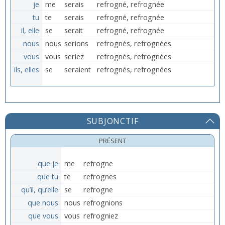
je
me
serais
refrogné, refrognée
tu
te
serais
refrogné, refrognée
il, elle
se
serait
refrogné, refrognée
nous
nous
serions
refrognés, refrognées
vous
vous
seriez
refrognés, refrognées
ils, elles
se
seraient
refrognés, refrognées
SUBJONCTIF
PRÉSENT
que je
me
refrogne
que tu
te
refrognes
qu’il, qu’elle
se
refrogne
que nous
nous
refrognions
que vous
vous
refrogniez