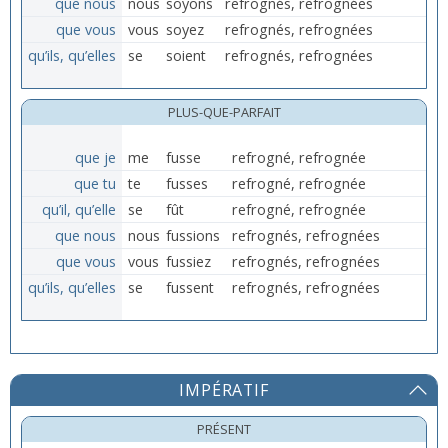
que nous
nous
soyons
refrognés, refrognées
que vous
vous
soyez
refrognés, refrognées
qu’ils, qu’elles
se
soient
refrognés, refrognées
PLUS-QUE-PARFAIT
que je
me
fusse
refrogné, refrognée
que tu
te
fusses
refrogné, refrognée
qu’il, qu’elle
se
fût
refrogné, refrognée
que nous
nous
fussions
refrognés, refrognées
que vous
vous
fussiez
refrognés, refrognées
qu’ils, qu’elles
se
fussent
refrognés, refrognées
IMPÉRATIF
PRÉSENT