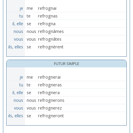
je
me
refrognai
tu
te
refrognas
il, elle
se
refrogna
nous
nous
refrognâmes
vous
vous
refrognâtes
ils, elles
se
refrognèrent
FUTUR SIMPLE
je
me
refrognerai
tu
te
refrogneras
il, elle
se
refrognera
nous
nous
refrognerons
vous
vous
refrognerez
ils, elles
se
refrogneront