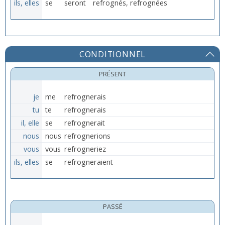
ils, elles
se
seront
refrognés, refrognées
CONDITIONNEL
PRÉSENT
je
me
refrognerais
tu
te
refrognerais
il, elle
se
refrognerait
nous
nous
refrognerions
vous
vous
refrogneriez
ils, elles
se
refrogneraient
PASSÉ