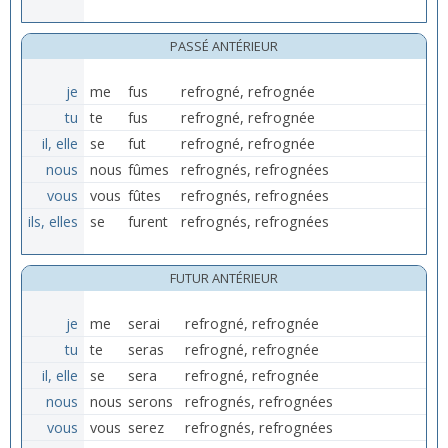
PASSÉ ANTÉRIEUR
je
me
fus
refrogné, refrognée
tu
te
fus
refrogné, refrognée
il, elle
se
fut
refrogné, refrognée
nous
nous
fûmes
refrognés, refrognées
vous
vous
fûtes
refrognés, refrognées
ils, elles
se
furent
refrognés, refrognées
FUTUR ANTÉRIEUR
je
me
serai
refrogné, refrognée
tu
te
seras
refrogné, refrognée
il, elle
se
sera
refrogné, refrognée
nous
nous
serons
refrognés, refrognées
vous
vous
serez
refrognés, refrognées