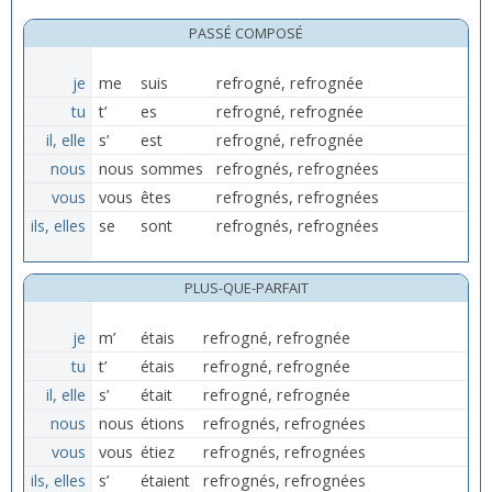
PASSÉ COMPOSÉ
je
me
suis
refrogné, refrognée
tu
t’
es
refrogné, refrognée
il, elle
s’
est
refrogné, refrognée
nous
nous
sommes
refrognés, refrognées
vous
vous
êtes
refrognés, refrognées
ils, elles
se
sont
refrognés, refrognées
PLUS-QUE-PARFAIT
je
m’
étais
refrogné, refrognée
tu
t’
étais
refrogné, refrognée
il, elle
s’
était
refrogné, refrognée
nous
nous
étions
refrognés, refrognées
vous
vous
étiez
refrognés, refrognées
ils, elles
s’
étaient
refrognés, refrognées