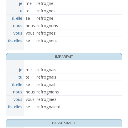
je
me
refrogne
tu
te
refrognes
il, elle
se
refrogne
nous
nous
refrognons
vous
vous
refrognez
ils, elles
se
refrognent
IMPARFAIT
je
me
refrognais
tu
te
refrognais
il, elle
se
refrognait
nous
nous
refrognions
vous
vous
refrogniez
ils, elles
se
refrognaient
PASSÉ SIMPLE