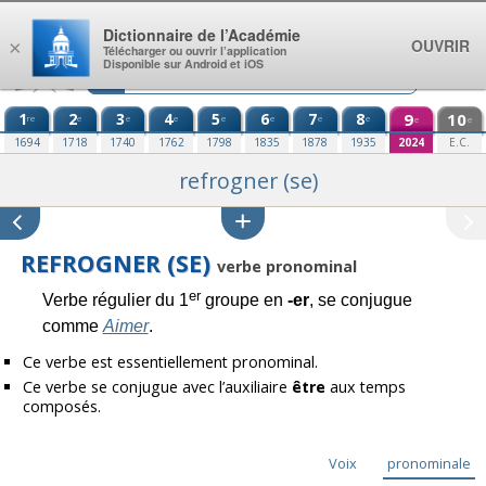
Aller au contenu
Dictionnaire de l’Académie
OUVRIR
×
Télécharger ou ouvrir l’application
Disponible sur Android et iOS
1
2
3
4
5
6
7
8
9
10
re
e
e
e
e
e
e
e
e
e
1694
1718
1740
1762
1798
1835
1878
1935
2024
E.C.
refrogner (se)
REFROGNER (SE)
verbe pronominal
er
Verbe régulier du 1
groupe en
-er
, se conjugue
comme
Aimer
.
Ce verbe est essentiellement pronominal.
Ce verbe se conjugue avec l’auxiliaire
être
aux temps
composés.
Voix
pronominale