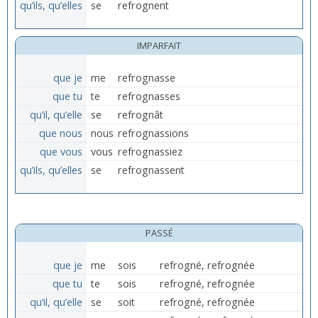
qu’ils, qu’elles
se
refrognent
IMPARFAIT
que je
me
refrognasse
que tu
te
refrognasses
qu’il, qu’elle
se
refrognât
que nous
nous
refrognassions
que vous
vous
refrognassiez
qu’ils, qu’elles
se
refrognassent
PASSÉ
que je
me
sois
refrogné, refrognée
que tu
te
sois
refrogné, refrognée
qu’il, qu’elle
se
soit
refrogné, refrognée