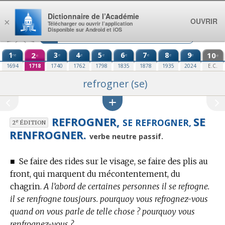
Aller au contenu
Dictionnaire de l’Académie
OUVRIR
×
Télécharger ou ouvrir l’application
Disponible sur Android et iOS
1
2
3
4
5
6
7
8
9
10
re
e
e
e
e
e
e
e
e
e
1694
1718
1740
1762
1798
1835
1878
1935
2024
E.C.
refrogner (se)
REFROGNER,
SE
SE REFROGNER,
e
2
ÉDITION
RENFROGNER.
verbe neutre passif.
■
Se faire des rides sur le visage, se faire des plis au
front, qui marquent du mécontentement, du
chagrin.
A l’abord de certaines personnes il se refrogne.
il se renfrogne tousjours. pourquoy vous refrognez-vous
quand on vous parle de telle chose ? pourquoy vous
renfrognez-vous ?