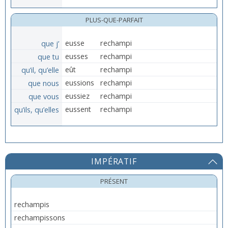
PLUS-QUE-PARFAIT
que j’
eusse
rechampi
que tu
eusses
rechampi
qu’il, qu’elle
eût
rechampi
que nous
eussions
rechampi
que vous
eussiez
rechampi
qu’ils, qu’elles
eussent
rechampi
IMPÉRATIF
PRÉSENT
rechampis
rechampissons