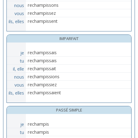
nous
rechampissons
vous
rechampissez
ils, elles
rechampissent
IMPARFAIT
je
rechampissais
tu
rechampissais
il, elle
rechampissait
nous
rechampissions
vous
rechampissiez
ils, elles
rechampissaient
PASSÉ SIMPLE
je
rechampis
tu
rechampis