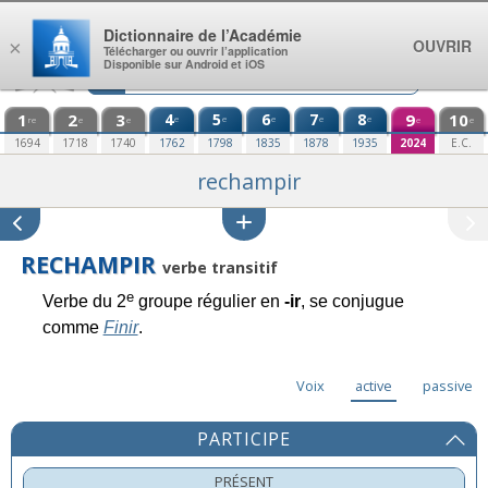
Aller au contenu
Dictionnaire de l’Académie
OUVRIR
×
Télécharger ou ouvrir l’application
Disponible sur Android et iOS
1
2
3
4
5
6
7
8
9
10
e
e
e
e
e
re
e
e
e
e
1694
1718
1740
1762
1798
1835
1878
1935
2024
E.C.
rechampir
RECHAMPIR
verbe transitif
e
Verbe du 2
groupe régulier en
-ir
, se conjugue
comme
Finir
.
Voix
active
passive
PARTICIPE
PRÉSENT