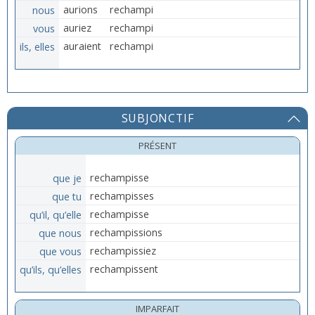
nous
aurions
rechampi
vous
auriez
rechampi
ils, elles
auraient
rechampi
SUBJONCTIF
PRÉSENT
que je
rechampisse
que tu
rechampisses
qu’il, qu’elle
rechampisse
que nous
rechampissions
que vous
rechampissiez
qu’ils, qu’elles
rechampissent
IMPARFAIT