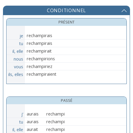
CONDITIONNEL
PRÉSENT
je
rechampirais
tu
rechampirais
il, elle
rechampirait
nous
rechampirions
vous
rechampiriez
ils, elles
rechampiraient
PASSÉ
j’
aurais
rechampi
tu
aurais
rechampi
il, elle
aurait
rechampi