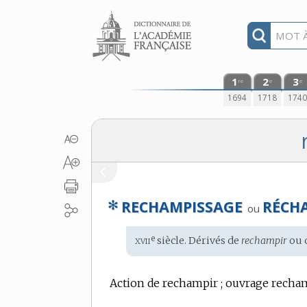
Aller au contenu
1
2
3
re
e
e
1694
1718
174
✻
RECHAMPISSAGE
RÉCH
ou
xvii
e
Étymologie
siècle. Dérivés de
rechampir
ou 
:
Action de rechampir ; ouvrage recha