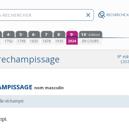
RECHERCHE 
4
5
6
7
8
9
10
édition
e
e
e
e
e
e
e
0
1762
1798
1835
1878
1935
2024
EN COURS
rechampissage
e
9
édi
(202
AMPISSAGE
nom masculin
de
réchampir.
mpi.