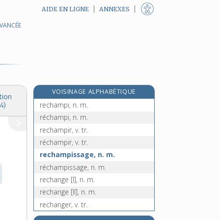
AIDE EN LIGNE
ANNEXES
AVANCÉE
recette, n. f.
recevabilité, n. f.
recevable, adj.
receveur, -euse, n.
recevoir, v. tr.
VOISINAGE ALPHABÉTIQUE
recez, n. m.
tion
rechampi, n. m.
4)
réchampi, n. m.
rechampir, v. tr.
réchampir, v. tr.
rechampissage, n. m.
réchampissage, n. m.
rechange [I], n. m.
rechange [II], n. m.
rechanger, v. tr.
rechanter, v. tr.