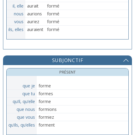
il, elle
aurait
formé
nous
aurions
formé
vous
auriez
formé
ils, elles
auraient
formé
SUBJONCTIF
PRÉSENT
que je
forme
que tu
formes
qu’il, qu’elle
forme
que nous
formions
que vous
formiez
qu’ils, qu’elles
forment