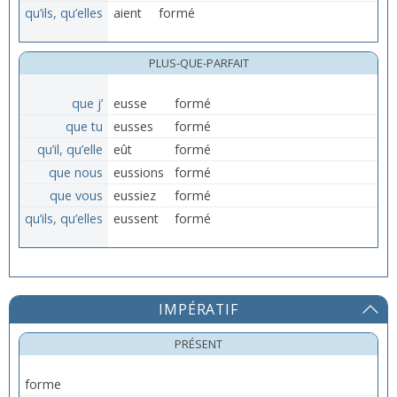
qu’ils, qu’elles
aient
formé
PLUS-QUE-PARFAIT
que j’
eusse
formé
que tu
eusses
formé
qu’il, qu’elle
eût
formé
que nous
eussions
formé
que vous
eussiez
formé
qu’ils, qu’elles
eussent
formé
IMPÉRATIF
PRÉSENT
forme