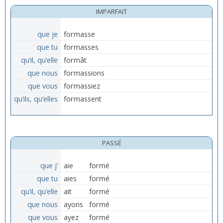
IMPARFAIT
que je
formasse
que tu
formasses
qu’il, qu’elle
formât
que nous
formassions
que vous
formassiez
qu’ils, qu’elles
formassent
PASSÉ
que j’
aie
formé
que tu
aies
formé
qu’il, qu’elle
ait
formé
que nous
ayons
formé
que vous
ayez
formé