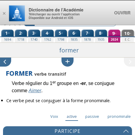
Aller au contenu
Dictionnaire de l’Académie
OUVRIR
×
Télécharger ou ouvrir l’application
Disponible sur Android et iOS
1
2
3
4
5
6
7
8
9
10
re
e
e
e
e
e
e
e
e
e
1694
1718
1740
1762
1798
1835
1878
1935
2024
E.C.
former
FORMER
verbe transitif
er
Verbe régulier du 1
groupe en
-er
, se conjugue
comme
Aimer
.
Ce verbe peut se conjuguer à la forme pronominale.
Voix
active
passive
pronominale
PARTICIPE