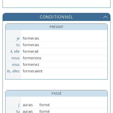
CONDITIONNEL
PRÉSENT
je
formerais
tu
formerais
il, elle
formerait
nous
formerions
vous
formeriez
ils, elles
formeraient
PASSÉ
j’
aurais
formé
tu
aurais
formé