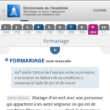
Aller au contenu
Dictionnaire de l’Académie
OUVRIR
×
Télécharger ou ouvrir l’application
Disponible sur Android et iOS
1
2
3
4
5
6
7
8
9
10
e
e
re
e
e
e
e
e
e
e
1694
1718
1740
1762
1798
1835
1878
1935
2024
E.C.
formariage
✻
FORMARIAGE
nom masculin
xiii
e
Étymologie
siècle. Dérivé de l’ancien verbe
se formarier,
:
« se marier en dehors de sa condition »,
composé à l’aide de
fors
et de
marier.
Mariage d’un serf avec une personne
MARQUE
DROIT FÉODAL.
qui appartient à un autre seigneur ou qui est de
DE
DOMAINE