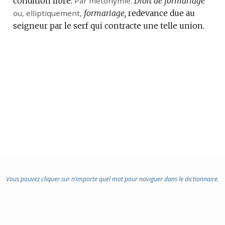
condition libre.
Par métonymie.
Droit de formariage
ou,
:
elliptiquement
,
formariage,
redevance due au
seigneur par le serf qui contracte une telle union.
Vous pouvez cliquer sur n’importe quel mot pour naviguer dans le dictionnaire.