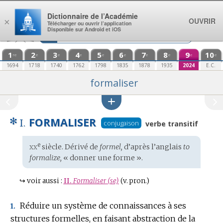
Aller au contenu
Dictionnaire de l’Académie
OUVRIR
×
Télécharger ou ouvrir l’application
Disponible sur Android et iOS
1
2
3
4
5
6
7
8
9
10
re
e
e
e
e
e
e
e
e
e
1694
1718
1740
1762
1798
1835
1878
1935
2024
E.C.
formaliser
✻
FORMALISER
I.
conjugaison
verbe transitif
xx
e
Étymologie
siècle. Dérivé de
formel,
d’après l’
anglais
to
:
formalize,
« donner une forme ».
↪
voir aussi :
II.
Formaliser (se)
(v. pron.)
Réduire un système de connaissances à ses
1.
structures formelles, en faisant abstraction de la