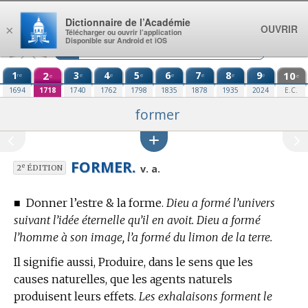
Aller au contenu
Dictionnaire de l’Académie
OUVRIR
×
Télécharger ou ouvrir l’application
Disponible sur Android et iOS
1
2
3
4
5
6
7
8
9
10
re
e
e
e
e
e
e
e
e
e
1694
1718
1740
1762
1798
1835
1878
1935
2024
E.C.
former
FORMER.
e
v. a.
2
ÉDITION
■
Donner l’estre & la forme.
Dieu a formé l’univers
suivant l’idée éternelle qu’il en avoit. Dieu a formé
l’homme à son image, l’a formé du limon de la terre.
Il signifie aussi, Produire, dans le sens que les
causes naturelles, que les agents naturels
produisent leurs effets.
Les exhalaisons forment le