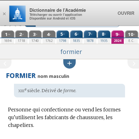
Aller au contenu
Dictionnaire de l’Académie
OUVRIR
×
Télécharger ou ouvrir l’application
Disponible sur Android et iOS
1
2
3
4
5
6
7
8
9
10
e
e
e
e
re
e
e
e
e
e
1694
1718
1740
1762
1798
1835
1878
1935
2024
E.C.
formier
FORMIER
nom masculin
xiii
e
Étymologie
siècle. Dérivé de
forme.
:
Personne qui confectionne ou vend les formes
qu’utilisent les fabricants de chaussures, les
chapeliers.