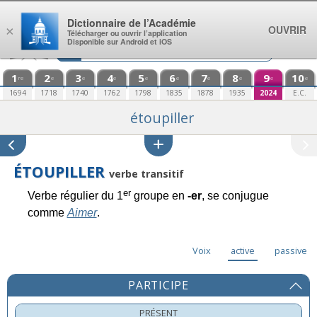
Aller au contenu
Dictionnaire de l’Académie
OUVRIR
×
Télécharger ou ouvrir l’application
Disponible sur Android et iOS
1
2
3
4
5
6
7
8
9
10
re
e
e
e
e
e
e
e
e
e
1694
1718
1740
1762
1798
1835
1878
1935
2024
E.C.
étoupiller
ÉTOUPILLER
verbe transitif
er
Verbe régulier du 1
groupe en
-er
, se conjugue
comme
Aimer
.
Voix
active
passive
PARTICIPE
PRÉSENT