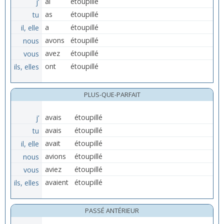
j’
ai
étoupillé
tu
as
étoupillé
il, elle
a
étoupillé
nous
avons
étoupillé
vous
avez
étoupillé
ils, elles
ont
étoupillé
PLUS-QUE-PARFAIT
j’
avais
étoupillé
tu
avais
étoupillé
il, elle
avait
étoupillé
nous
avions
étoupillé
vous
aviez
étoupillé
ils, elles
avaient
étoupillé
PASSÉ ANTÉRIEUR