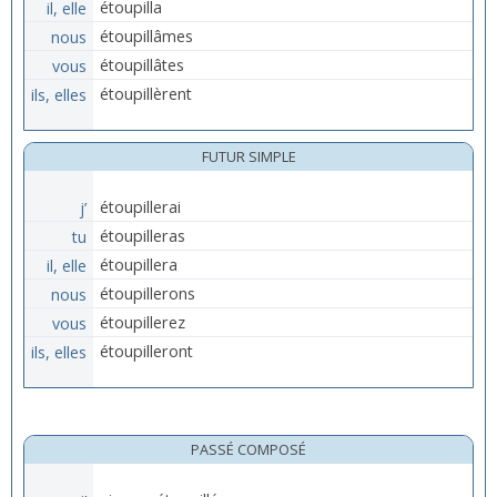
il, elle
étoupilla
nous
étoupillâmes
vous
étoupillâtes
ils, elles
étoupillèrent
FUTUR SIMPLE
j’
étoupillerai
tu
étoupilleras
il, elle
étoupillera
nous
étoupillerons
vous
étoupillerez
ils, elles
étoupilleront
PASSÉ COMPOSÉ