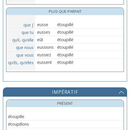
PLUS-QUE-PARFAIT
que j’
eusse
étoupillé
que tu
eusses
étoupillé
qu’il, qu’elle
eût
étoupillé
que nous
eussions
étoupillé
que vous
eussiez
étoupillé
qu’ils, qu’elles
eussent
étoupillé
IMPÉRATIF
PRÉSENT
étoupille
étoupillons