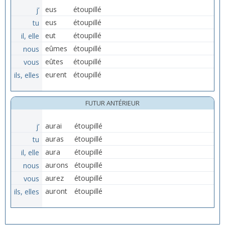
j’
eus
étoupillé
tu
eus
étoupillé
il, elle
eut
étoupillé
nous
eûmes
étoupillé
vous
eûtes
étoupillé
ils, elles
eurent
étoupillé
FUTUR ANTÉRIEUR
j’
aurai
étoupillé
tu
auras
étoupillé
il, elle
aura
étoupillé
nous
aurons
étoupillé
vous
aurez
étoupillé
ils, elles
auront
étoupillé