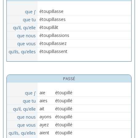
que j’
étoupillasse
que tu
étoupillasses
qu’il, qu’elle
étoupillât
que nous
étoupillassions
que vous
étoupillassiez
qu’ils, qu’elles
étoupillassent
PASSÉ
que j’
aie
étoupillé
que tu
aies
étoupillé
qu’il, qu’elle
ait
étoupillé
que nous
ayons
étoupillé
que vous
ayez
étoupillé
qu’ils, qu’elles
aient
étoupillé