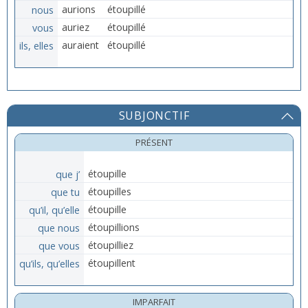
nous
aurions
étoupillé
vous
auriez
étoupillé
ils, elles
auraient
étoupillé
SUBJONCTIF
PRÉSENT
que j’
étoupille
que tu
étoupilles
qu’il, qu’elle
étoupille
que nous
étoupillions
que vous
étoupilliez
qu’ils, qu’elles
étoupillent
IMPARFAIT