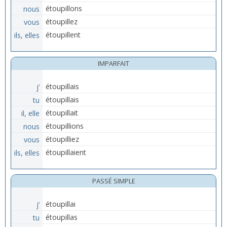
nous
étoupillons
vous
étoupillez
ils, elles
étoupillent
IMPARFAIT
j’
étoupillais
tu
étoupillais
il, elle
étoupillait
nous
étoupillions
vous
étoupilliez
ils, elles
étoupillaient
PASSÉ SIMPLE
j’
étoupillai
tu
étoupillas