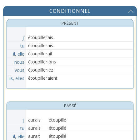
CONDITIONNEL
PRÉSENT
j’
étoupillerais
tu
étoupillerais
il, elle
étoupillerait
nous
étoupillerions
vous
étoupilleriez
ils, elles
étoupilleraient
PASSÉ
j’
aurais
étoupillé
tu
aurais
étoupillé
il, elle
aurait
étoupillé