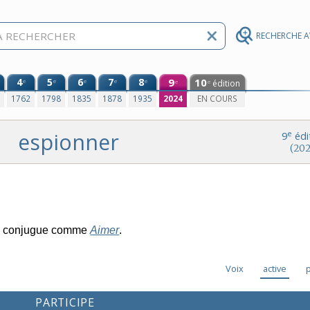
RECHERCHE 
4
5
6
7
8
9
10
e
e
e
e
e
édition
e
e
0
1762
1798
1835
1878
1935
2024
EN COURS
espionner
e
9
édi
(202
e conjugue comme
Aimer
.
Voix
active
PARTICIPE