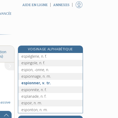
AIDE EN LIGNE
ANNEXES
AVANCÉE
espère, n. f.
espérer, v. tr. et intr.
re
esperlucat, ate, adj.
[1
édition]
esperluette, n. f.
re
espie, n. m.
[1
édition]
VOISINAGE ALPHABÉTIQUE
espiègle, adj.
tion
espièglerie, n. f.
4)
espingole, n. f.
espion, -onne, n.
espionnage, n. m.
espionner, v. tr.
espionnite, n. f.
esplanade, n. f.
passive
espoir, n. m.
esponton, n. m.
e
espringale, n. f.
[7
édition]