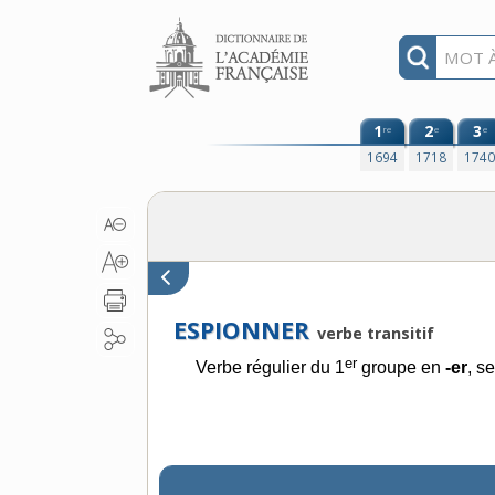
Aller au contenu
1
2
3
re
e
e
1694
1718
174
ESPIONNER
verbe transitif
er
Verbe régulier du 1
groupe en
-er
, s