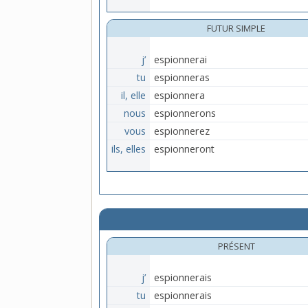
FUTUR SIMPLE
j’
espionnerai
tu
espionneras
il, elle
espionnera
nous
espionnerons
vous
espionnerez
ils, elles
espionneront
PRÉSENT
j’
espionnerais
tu
espionnerais