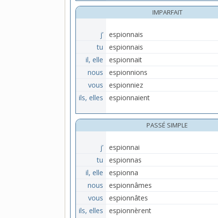
IMPARFAIT
j’
espionnais
tu
espionnais
il, elle
espionnait
nous
espionnions
vous
espionniez
ils, elles
espionnaient
PASSÉ SIMPLE
j’
espionnai
tu
espionnas
il, elle
espionna
nous
espionnâmes
vous
espionnâtes
ils, elles
espionnèrent