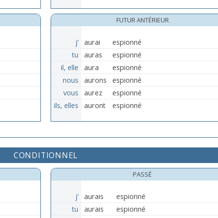
FUTUR ANTÉRIEUR
j’
aurai
espionné
tu
auras
espionné
il, elle
aura
espionné
nous
aurons
espionné
vous
aurez
espionné
ils, elles
auront
espionné
CONDITIONNEL
PASSÉ
j’
aurais
espionné
tu
aurais
espionné