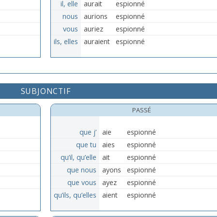
il, elle
aurait
espionné
nous
aurions
espionné
vous
auriez
espionné
ils, elles
auraient
espionné
SUBJONCTIF
PASSÉ
que j’
aie
espionné
que tu
aies
espionné
qu’il, qu’elle
ait
espionné
que nous
ayons
espionné
que vous
ayez
espionné
qu’ils, qu’elles
aient
espionné