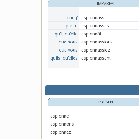
IMPARFAIT
que j’
espionnasse
que tu
espionnasses
qu’il, qu’elle
espionnât
que nous
espionnassions
que vous
espionnassiez
qu’ils, qu’elles
espionnassent
PRÉSENT
espionne
espionnons
espionnez