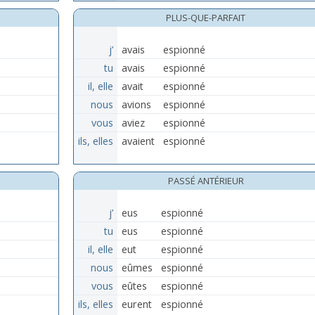
PLUS-QUE-PARFAIT
j’
avais
espionné
tu
avais
espionné
il, elle
avait
espionné
nous
avions
espionné
vous
aviez
espionné
ils, elles
avaient
espionné
PASSÉ ANTÉRIEUR
j’
eus
espionné
tu
eus
espionné
il, elle
eut
espionné
nous
eûmes
espionné
vous
eûtes
espionné
ils, elles
eurent
espionné