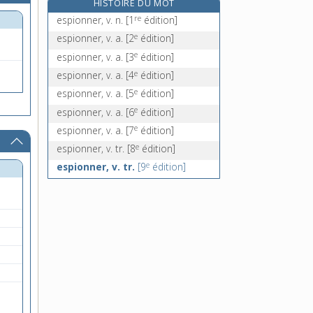
HISTOIRE DU MOT
esprit, n. m.
re
espionner, v. n.
[1
édition]
esprit-de-bois, n. m.
e
espionner, v. a.
[2
édition]
esprit-de-sel, n. m.
e
espionner, v. a.
[3
édition]
esprit-de-vin, n. m.
e
espionner, v. a.
[4
édition]
e
espionner, v. a.
[5
édition]
e
espionner, v. a.
[6
édition]
e
espionner, v. a.
[7
édition]
e
espionner, v. tr.
[8
édition]
e
espionner, v. tr.
[9
édition]