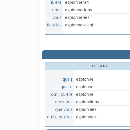
il, elle
espionnerait
nous
espionnerions
vous
espionneriez
ils, elles
espionneraient
PRÉSENT
que j’
espionne
que tu
espionnes
qu’il, qu’elle
espionne
que nous
espionnions
que vous
espionniez
qu’ils, qu’elles
espionnent