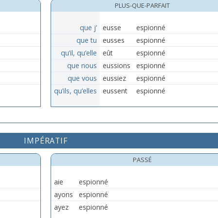
PLUS-QUE-PARFAIT
que j’
eusse
espionné
que tu
eusses
espionné
qu’il, qu’elle
eût
espionné
que nous
eussions
espionné
que vous
eussiez
espionné
qu’ils, qu’elles
eussent
espionné
IMPÉRATIF
PASSÉ
aie
espionné
ayons
espionné
ayez
espionné