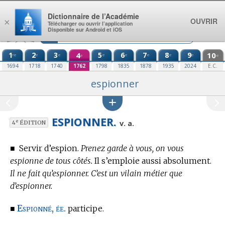
Aller au contenu
Dictionnaire de l’Académie
OUVRIR
×
Télécharger ou ouvrir l’application
Disponible sur Android et iOS
1
2
3
4
5
6
7
8
9
10
re
e
e
e
e
e
e
e
e
e
1694
1718
1740
1762
1798
1835
1878
1935
2024
E.C.
espionner
ESPIONNER.
e
v. a.
4
ÉDITION
■
Servir d’espion.
Prenez garde à vous, on vous
espionne de tous côtés.
Il s’emploie aussi absolument.
Il ne fait qu’espionner. C’est un vilain métier que
d’espionner.
Espionné, ée.
■
participe.