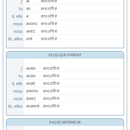
j’
ai
encoffré
tu
as
encoffré
il, elle
a
encoffré
nous
avons
encoffré
vous
avez
encoffré
ils, elles
ont
encoffré
PLUS-QUE-PARFAIT
j’
avais
encoffré
tu
avais
encoffré
il, elle
avait
encoffré
nous
avions
encoffré
vous
aviez
encoffré
ils, elles
avaient
encoffré
PASSÉ ANTÉRIEUR