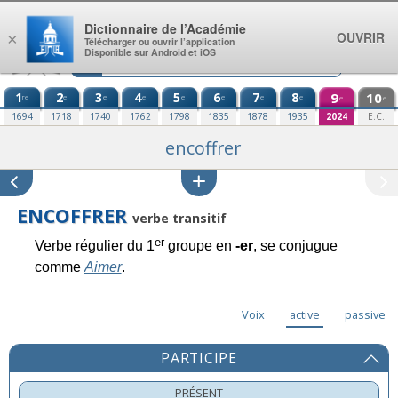
Aller au contenu
Dictionnaire de l’Académie
OUVRIR
×
Télécharger ou ouvrir l’application
Disponible sur Android et iOS
1
2
3
4
5
6
7
8
9
10
re
e
e
e
e
e
e
e
e
e
1694
1718
1740
1762
1798
1835
1878
1935
2024
E.C.
encoffrer
ENCOFFRER
verbe transitif
er
Verbe régulier du 1
groupe en
-er
, se conjugue
comme
Aimer
.
Voix
active
passive
PARTICIPE
PRÉSENT