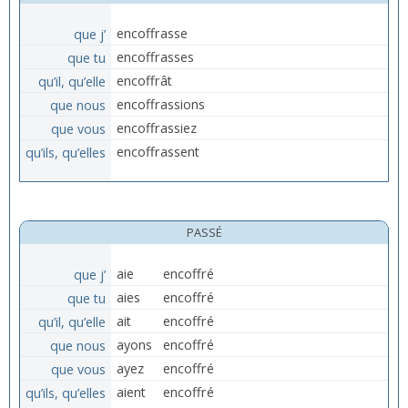
que j’
encoffrasse
que tu
encoffrasses
qu’il, qu’elle
encoffrât
que nous
encoffrassions
que vous
encoffrassiez
qu’ils, qu’elles
encoffrassent
PASSÉ
que j’
aie
encoffré
que tu
aies
encoffré
qu’il, qu’elle
ait
encoffré
que nous
ayons
encoffré
que vous
ayez
encoffré
qu’ils, qu’elles
aient
encoffré