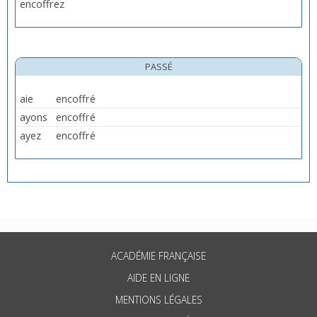
encoffrez
PASSÉ
aie
encoffré
ayons
encoffré
ayez
encoffré
ACADÉMIE FRANÇAISE
AIDE EN LIGNE
MENTIONS LÉGALES