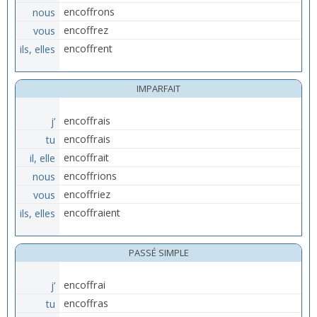
nous
encoffrons
vous
encoffrez
ils, elles
encoffrent
IMPARFAIT
j’
encoffrais
tu
encoffrais
il, elle
encoffrait
nous
encoffrions
vous
encoffriez
ils, elles
encoffraient
PASSÉ SIMPLE
j’
encoffrai
tu
encoffras