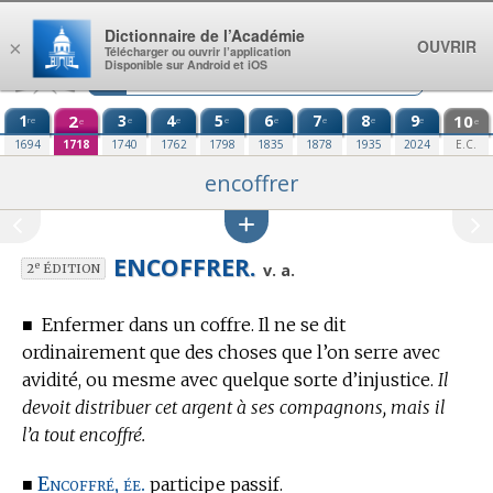
Aller au contenu
Dictionnaire de l’Académie
OUVRIR
×
Télécharger ou ouvrir l’application
Disponible sur Android et iOS
1
2
3
4
5
6
7
8
9
10
re
e
e
e
e
e
e
e
e
e
1694
1718
1740
1762
1798
1835
1878
1935
2024
E.C.
encoffrer
ENCOFFRER.
e
v. a.
2
ÉDITION
■
Enfermer dans un coffre. Il ne se dit
ordinairement que des choses que l’on serre avec
avidité, ou mesme avec quelque sorte d’injustice.
Il
devoit distribuer cet argent à ses compagnons, mais il
l’a tout encoffré.
Encoffré, ée.
■
participe passif.