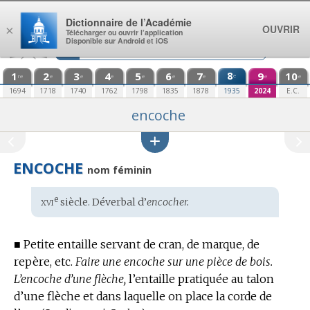
Aller au contenu
Dictionnaire de l’Académie
OUVRIR
×
Télécharger ou ouvrir l’application
Disponible sur Android et iOS
1
2
3
4
5
6
7
8
9
10
e
re
e
e
e
e
e
e
e
e
1694
1718
1740
1762
1798
1835
1878
1935
2024
E.C.
encoche
ENCOCHE
nom féminin
xvi
e
Étymologie
siècle. Déverbal d’
encocher.
:
■
Petite entaille servant de cran, de marque, de
repère, etc.
Faire une encoche sur une pièce de bois.
L’encoche d’une flèche,
l’entaille pratiquée au talon
d’une flèche et dans laquelle on place la corde de