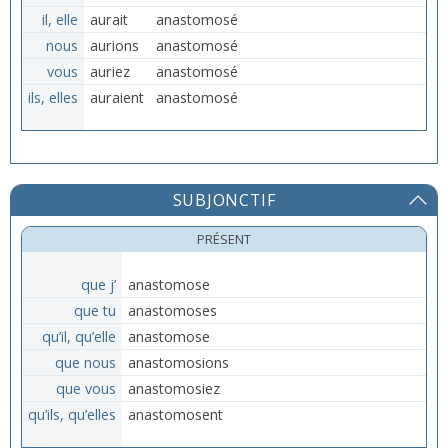
il, elle
aurait
anastomosé
nous
aurions
anastomosé
vous
auriez
anastomosé
ils, elles
auraient
anastomosé
SUBJONCTIF
PRÉSENT
que j’
anastomose
que tu
anastomoses
qu’il, qu’elle
anastomose
que nous
anastomosions
que vous
anastomosiez
qu’ils, qu’elles
anastomosent