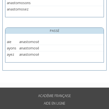
anastomosons
anastomosez
PASSÉ
aie
anastomosé
ayons
anastomosé
ayez
anastomosé
ACADÉMIE FRANÇAISE
AIDE EN LIGNE