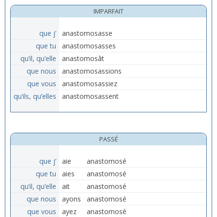
IMPARFAIT
que j’
anastomosasse
que tu
anastomosasses
qu’il, qu’elle
anastomosât
que nous
anastomosassions
que vous
anastomosassiez
qu’ils, qu’elles
anastomosassent
PASSÉ
que j’
aie
anastomosé
que tu
aies
anastomosé
qu’il, qu’elle
ait
anastomosé
que nous
ayons
anastomosé
que vous
ayez
anastomosé