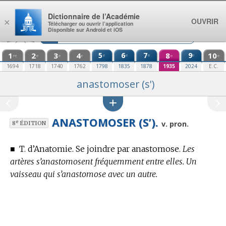
Aller au contenu
Dictionnaire de l’Académie
OUVRIR
×
Télécharger ou ouvrir l’application
Disponible sur Android et iOS
1
2
3
4
5
6
7
8
9
10
e
e
e
e
re
e
e
e
e
e
1694
1718
1740
1762
1798
1835
1878
1935
2024
E.C.
anastomoser (s')
ANASTOMOSER (S’).
e
v. pron.
8
ÉDITION
■
T. d’Anatomie.
Se joindre par anastomose.
Les
artères s’anastomosent fréquemment entre elles. Un
vaisseau qui s’anastomose avec un autre.