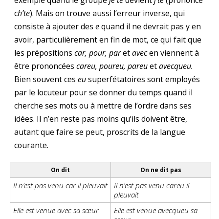
exemple quand le groupe
je te
devient
j’te
(prononcé
c
h’te
). Mais on trouve aussi l’erreur inverse, qui
consiste à ajouter des
e
quand il ne devrait pas y en
avoir, particulièrement en fin de mot, ce qui fait que
les prépositions
car, pour, par
et
avec
en viennent à
être prononcées
careu, poureu, pareu
et
avecqueu.
Bien souvent ces
eu
superfétatoires sont employés
par le locuteur pour se donner du temps quand il
cherche ses mots ou à mettre de l’ordre dans ses
idées. Il n’en reste pas moins qu’ils doivent être,
autant que faire se peut, proscrits de la langue
courante.
On dit
On ne dit pas
Il n’est pas venu car il pleuvait
Il n’est pas venu careu il
pleuvait
Elle est venue avec sa sœur
Elle est venue avecqueu sa