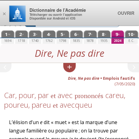
Aller au contenu
Dictionnaire de l’Académie
OUVRIR
×
Télécharger ou ouvrir l’application
Disponible sur Android et iOS
1
2
3
4
5
6
7
8
9
10
re
e
e
e
e
e
e
e
e
e
1694
1718
1740
1762
1798
1835
1878
1935
2024
E.C.
Dire, Ne pas dire
Dire, Ne pas dire
• Emplois fautifs
(7/05/2020)
Car, pour, par
avec
careu,
et
prononcés
poureu, pareu
avecqueu
et
L’élision d’un
e
dit « muet » est la marque d’une
langue familière ou populaire ; on la trouve par