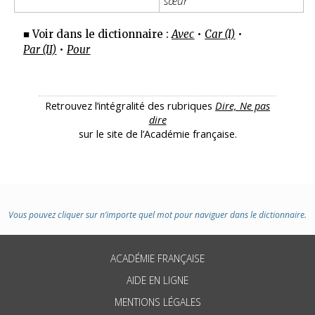
sœur
■ Voir dans le dictionnaire :
Avec
•
Car (I)
•
Par (II)
•
Pour
Retrouvez l’intégralité des rubriques
Dire, Ne pas
dire
sur le site de l’Académie française.
Vous pouvez cliquer sur n’importe quel mot pour naviguer dans le dictionnaire.
ACADÉMIE FRANÇAISE
AIDE EN LIGNE
MENTIONS LÉGALES