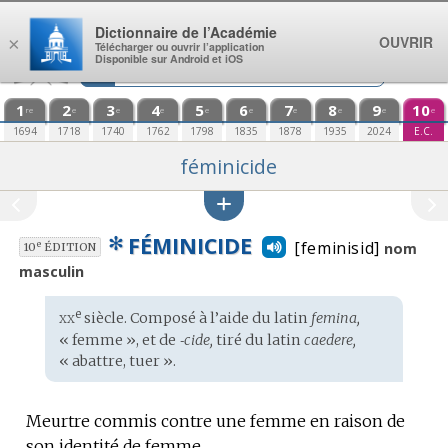
Aller au contenu
Dictionnaire de l’Académie
OUVRIR
×
Télécharger ou ouvrir l’application
Disponible sur Android et iOS
1
2
3
4
5
6
7
8
9
10
re
e
e
e
e
e
e
e
e
e
1694
1718
1740
1762
1798
1835
1878
1935
2024
E.C.
féminicide
✻
FÉMINICIDE
[feminisid]
e
nom
10
ÉDITION
masculin
xx
e
Étymologie
siècle. Composé à l’aide du
latin
femina,
:
« femme », et de
‑cide,
tiré du
latin
caedere,
« abattre, tuer ».
Meurtre commis contre une femme en raison de
son identité de femme.