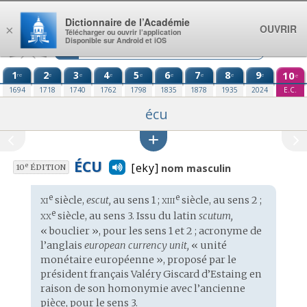
Aller au contenu
Dictionnaire de l’Académie
OUVRIR
×
Télécharger ou ouvrir l’application
Disponible sur Android et iOS
1
2
3
4
5
6
7
8
9
10
re
e
e
e
e
e
e
e
e
e
1694
1718
1740
1762
1798
1835
1878
1935
2024
E.C.
écu
ÉCU
[eky]
e
nom masculin
10
ÉDITION
xi
xiii
e
e
Étymologie
siècle,
escut,
au sens 1 ;
siècle, au sens 2 ;
:
xx
e
siècle, au sens 3. Issu du
latin
scutum,
« bouclier », pour les sens 1 et 2 ;
acronyme
de
l’
anglais
european currency unit,
« unité
monétaire européenne », proposé par le
président français Valéry Giscard d’Estaing en
raison de son homonymie avec l’ancienne
pièce, pour le sens 3.