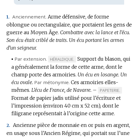
Anciennement.
Arme défensive, de forme
1.
oblongue ou rectangulaire, que portaient les gens de
guerre au Moyen Âge.
Combattre avec la lance et l’écu.
Son écu était criblé de traits.
Un écu portant les armes
d’un seigneur.
▪
Par extension.
Support du blason, qui
MARQUE
HÉRALDIQUE.
a généralement la forme de cette arme, dont le
DE
champ porte des armoiries.
DOMAINE
Un écu en losange.
Un
écu ovale.
Par métonymie.
:
Ces armoiries elles-
mêmes.
L’écu de France, de Navarre.
–
MARQUE
PAPETERIE.
Format de papier jadis utilisé pour l’écriture et
DE
l’impression (environ 40 cm x 52 cm), dont le
DOMAINE
filigrane représentait à l’origine cette arme.
:
Ancienne pièce de monnaie en or puis en argent,
2.
en usage sous l’Ancien Régime, qui portait sur l’une