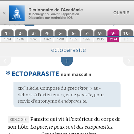
Aller au contenu
Dictionnaire de l’Académie
OUVRIR
×
Télécharger ou ouvrir l’application
Disponible sur Android et iOS
1
2
3
4
5
6
7
8
9
10
re
e
e
e
e
e
e
e
e
e
1694
1718
1740
1762
1798
1835
1878
1935
2024
E.C.
ectoparasite
✻
ECTOPARASITE
nom masculin
xix
e
Étymologie
siècle. Composé du
grec
ektos,
« au-
:
dehors, à l’extérieur », et de
parasite,
pour
servir d’antonyme à
endoparasite.
Parasite qui vit à l’extérieur du corps de
MARQUE
BIOLOGIE.
son hôte.
DE
La puce, le poux sont des ectoparasites.
DOMAINE