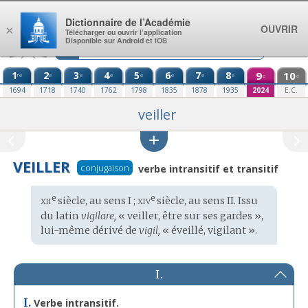
Aller au contenu
Dictionnaire de l’Académie
OUVRIR
×
Télécharger ou ouvrir l’application
Disponible sur Android et iOS
1
2
3
4
5
6
7
8
9
10
re
e
e
e
e
e
e
e
e
e
1694
1718
1740
1762
1798
1835
1878
1935
2024
E.C.
veiller
VEILLER
conjugaison
verbe intransitif et transitif
xii
xiv
e
e
Étymologie
siècle, au sens I ;
siècle, au sens II. Issu
:
du
latin
vigilare,
« veiller, être sur ses gardes »,
lui-même dérivé de
vigil,
« éveillé, vigilant ».
I.
I.
Verbe intransitif.