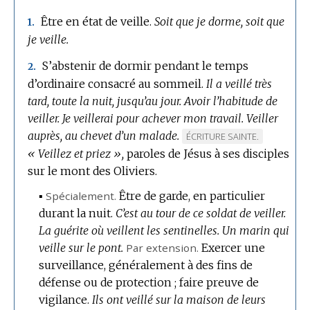
Être en état de veille.
Soit que je dorme, soit que
1.
je veille.
S’abstenir de dormir pendant le temps
2.
d’ordinaire consacré au sommeil.
Il a veillé très
tard, toute la nuit, jusqu’au jour.
Avoir l’habitude de
veiller.
Je veillerai pour achever mon travail.
Veiller
auprès, au chevet d’un malade.
MARQUE
ÉCRITURE SAINTE.
« Veillez et priez »,
paroles de Jésus à ses disciples
DE
sur le mont des Oliviers.
DOMAINE
:
▪
Spécialement.
Être de garde, en particulier
durant la nuit.
C’est au tour de ce soldat de veiller.
La guérite où veillent les sentinelles.
Un marin qui
veille sur le pont.
Par extension.
Exercer une
surveillance, généralement à des fins de
défense ou de protection ; faire preuve de
vigilance.
Ils ont veillé sur la maison de leurs