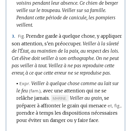
voisins pendant leur absence.
Ce chien de berger
veille sur le troupeau.
Veiller sur sa famille.
Pendant cette période de canicule, les pompiers
veillent.
Fig.
Prendre garde à quelque chose, y appliquer
3.
son attention, s’en préoccuper.
Veiller à la sûreté
de l’État, au maintien de la paix, au respect des lois.
Cet élève doit veiller à son orthographe.
On ne peut
pas veiller à tout.
Veillez à ne pas reproduire cette
erreur, à ce que cette erreur ne se reproduise pas.
▪
Expr.
Veiller à quelque chose comme au lait sur
le feu
(
fam.
),
avec une attention qui ne se
relâche jamais.
Veiller au grain,
se
MARQUE
MARINE.
préparer à affronter le grain qui menace
DE
et,
fig.
,
prendre à temps les dispositions nécessaires
DOMAINE
pour éviter un danger ou y faire face.
: