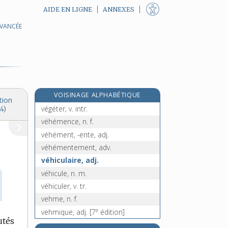
AIDE EN LIGNE
ANNEXES
AVANCÉE
végétalisme, n. m.
e
végétant, ante, adj.
[7
édition]
végétarien, -enne, adj.
végétarisme, n. m.
végétatif, -ive, adj.
VOISINAGE ALPHABÉTIQUE
végétation, n. f.
tion
végéter, v. intr.
4)
véhémence, n. f.
véhément, -ente, adj.
véhémentement, adv.
véhiculaire, adj.
véhicule, n. m.
véhiculer, v. tr.
vehme, n. f.
e
vehmique, adj.
[7
édition]
utés
veille, n. f.