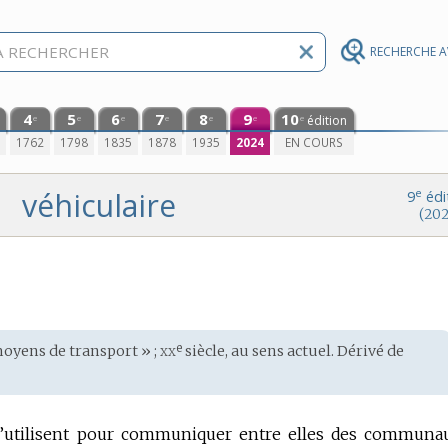
RECHERCHE 
4
5
6
7
8
9
10
édition
e
e
e
e
e
e
e
0
1762
1798
1835
1878
1935
2024
EN COURS
véhiculaire
e
9
édi
(202
xx
e
 moyens de transport » ;
siècle, au sens actuel. Dérivé de
u’utilisent pour communiquer entre elles des communa