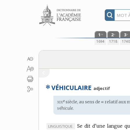
Aller au contenu
1
2
3
re
e
e
1694
1718
174
✻
VÉHICULAIRE
adjectif
xix
e
Étymologie
siècle, au sens de « relatif aux
:
véhicule.
Se dit d’une langue q
MARQUE
LINGUISTIQUE.