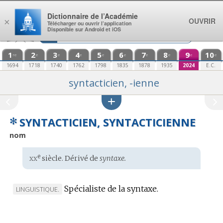
Aller au contenu
Dictionnaire de l’Académie
OUVRIR
×
Télécharger ou ouvrir l’application
Disponible sur Android et iOS
1
2
3
4
5
6
7
8
9
10
re
e
e
e
e
e
e
e
e
e
1694
1718
1740
1762
1798
1835
1878
1935
2024
E.C.
syntacticien, -ienne
✻
SYNTACTICIEN, SYNTACTICIENNE
nom
xx
e
Étymologie
siècle. Dérivé de
syntaxe.
:
Spécialiste de la syntaxe.
MARQUE
LINGUISTIQUE.
DE
DOMAINE