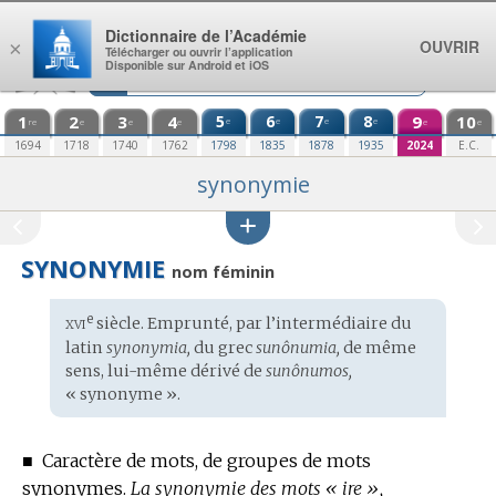
Aller au contenu
Dictionnaire de l’Académie
OUVRIR
×
Télécharger ou ouvrir l’application
Disponible sur Android et iOS
1
2
3
4
5
6
7
8
9
10
e
e
e
e
re
e
e
e
e
e
1694
1718
1740
1762
1798
1835
1878
1935
2024
E.C.
synonymie
SYNONYMIE
nom féminin
xvi
e
Étymologie
siècle. Emprunté, par l’intermédiaire du
:
latin
synonymia,
du
grec
sunônumia,
de même
sens, lui-même dérivé de
sunônumos,
« synonyme ».
■
Caractère de mots, de groupes de mots
synonymes.
La synonymie des mots « ire »,