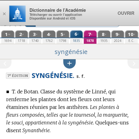
Aller au contenu
Dictionnaire de l’Académie
OUVRIR
×
Télécharger ou ouvrir l’application
Disponible sur Android et iOS
1
2
3
4
5
6
7
8
9
10
e
re
e
e
e
e
e
e
e
e
1694
1718
1740
1762
1798
1835
1878
1935
2024
E.C.
syngénésie
SYNGÉNÉSIE.
e
s. f.
7
ÉDITION
■
T. de Botan.
Classe du système de Linné, qui
renferme les plantes dont les fleurs ont leurs
étamines réunies par les anthères.
Les plantes à
fleurs composées, telles que le tournesol, la marguerite,
le souci, appartiennent à la syngénésie.
Quelques-uns
disent
Synanthérie.